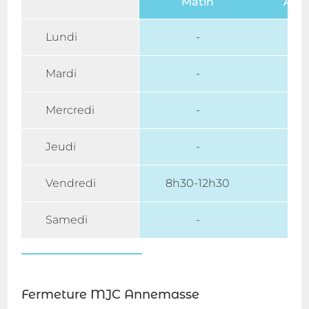
Matin
Aprè
Lundi
-
Mardi
-
15h
Mercredi
-
15h
Jeudi
-
Vendredi
8h30-12h30
Samedi
-
Fermeture MJC Annemasse